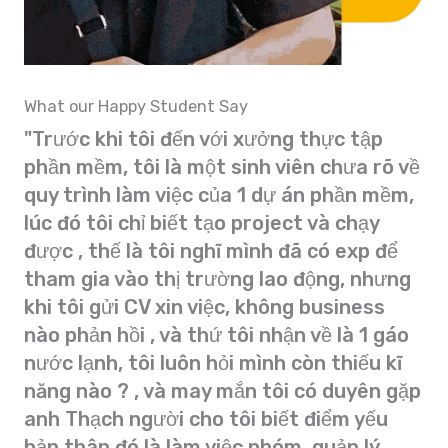
What our Happy Student Say
"Trước khi tôi đến với xưởng thực tập
phần mềm, tôi là một sinh viên chưa rõ về
quy trình làm việc của 1 dự án phần mềm,
lúc đó tôi chỉ biết tạo project và chạy
được , thế là tôi nghĩ mình đã có exp để
tham gia vào thị trường lao động, nhưng
khi tôi gửi CV xin việc, không business
nào phản hồi , và thứ tôi nhận về là 1 gáo
nước lạnh, tôi luôn hỏi mình còn thiếu kĩ
năng nào ? , và may mắn tôi có duyên gặp
anh Thạch người cho tôi biết điểm yếu
bản thân đó là làm việc nhóm, quản lý