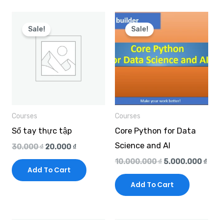
Original
Current
Original
Cur
price
price
price
pri
Sale!
Sale!
was:
is:
was:
is:
30.000 ₫.
20.000 ₫.
10.000.000 ₫.
5.0
Courses
Courses
Sổ tay thực tập
Core Python for Data
Science and AI
30.000
₫
20.000
₫
10.000.000
₫
5.000.000
₫
Add To Cart
Add To Cart