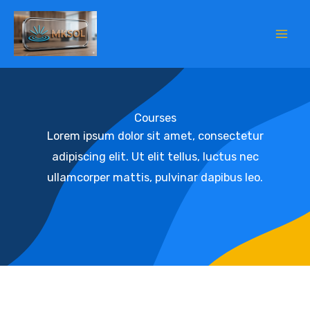
Skip
to
content
Courses
Lorem ipsum dolor sit amet, consectetur
adipiscing elit. Ut elit tellus, luctus nec
ullamcorper mattis, pulvinar dapibus leo.