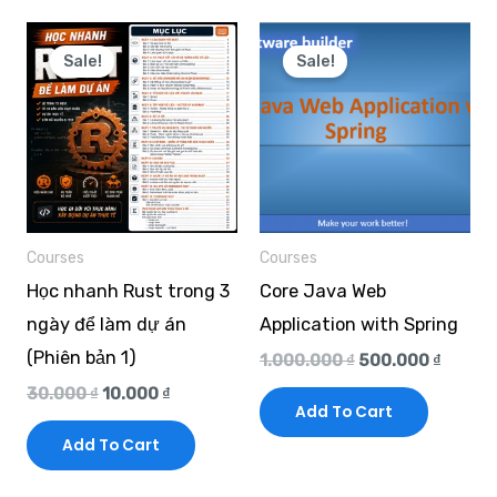
Original
Current
Original
Curren
price
price
price
price
Sale!
Sale!
was:
is:
was:
is:
30.000 ₫.
10.000 ₫.
1.000.000 ₫.
500.00
Courses
Courses
Học nhanh Rust trong 3
Core Java Web
ngày để làm dự án
Application with Spring
(Phiên bản 1)
1.000.000
₫
500.000
₫
30.000
₫
10.000
₫
Add To Cart
Add To Cart