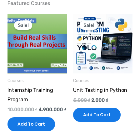
Featured Courses
Original
Current
Original
Current
price
price
price
price
Sale!
Sale!
was:
is:
was:
is:
10.000.000 ₫.
4.900.000 ₫.
5.000 ₫.
2.000 ₫.
Courses
Courses
Internship Training
Unit Testing in Python
Program
5.000
₫
2.000
₫
10.000.000
₫
4.900.000
₫
Add To Cart
Add To Cart